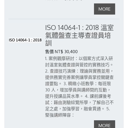
ISO 14064-1 : 2018 溫室
氣體盤查主導查證員培
訓
售價 NT$ 30,400
1. 案例觀摩研討：以個案方式深入研
討溫室氣體查證與管控的實務技巧。
2. 查證技巧演練：理論與實務並用，
提供務實完善案例讓學員掌控關鍵查
證要點。
3. 精緻小班教學：每班限
30 人，增加學員與講師間的互動，
提升授課品質水準。
4. 課前課後考
試：藉由測驗綜覽所學，了解自己不
足之處，加強學習，融會貫通。
5.
堅強講師陣容：