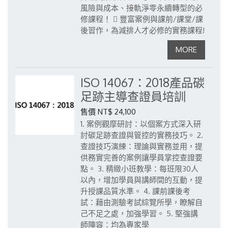
風險與成本、接軌淨零永續轉型的必
修課程！
 豐富案例與課前/課堂/課
後習作，為減排人才必修的實務課程!
ISO 14067：2018產品碳
足跡主導查證員培訓
售價 NT$ 24,100
1. 案例觀摩研討：以個案方式深入研
討碳足跡查證與管控的實務技巧。
2.
查證技巧演練：理論與實務並用，提
供務實完善的案例讓學員掌控查證要
點。
3. 精緻小班教學：每班限30人
以內，增加學員與講師間的互動，提
升授課品質水準。
4. 課前課後考
試：藉由測驗考試綜覽所學，瞭解自
己不足之處，加強學習。
5. 堅強講
師陣容：均為專家學