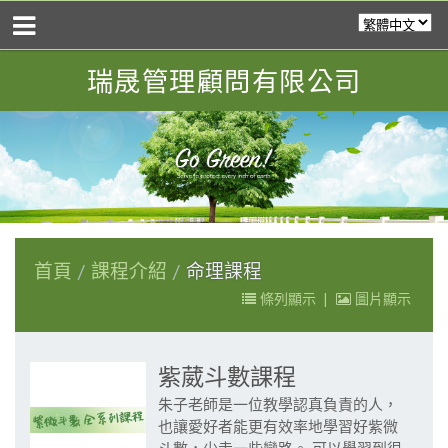
瑞晟管理顧問有限公司
首頁
課程介紹
命理課程
條列顯示
|
圖片顯示
紫葳斗數課程
朱子老師是一位教學認真負責的人，
也讓愛好者能更有效率地學習好紫微